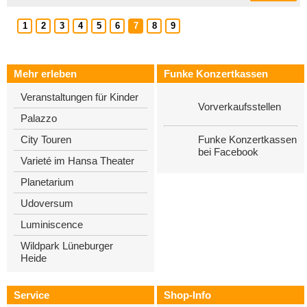
1
2
3
4
5
6
7
8
9
Mehr erleben
Funke Konzertkassen
Veranstaltungen für Kinder
Vorverkaufsstellen
Palazzo
Funke Konzertkassen
City Touren
bei Facebook
Varieté im Hansa Theater
Planetarium
Udoversum
Luminiscence
Wildpark Lüneburger
Heide
Service
Shop-Info