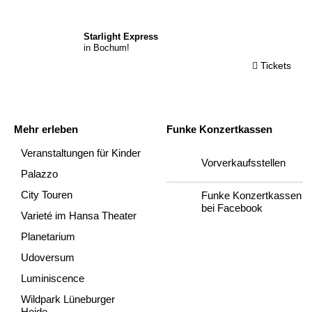
© TM/ LW Ent.
Ltd / ATG
Starlight Express
in Bochum!
Tickets
Mehr erleben
Funke Konzertkassen
Veranstaltungen für Kinder
Vorverkaufsstellen
Palazzo
City Touren
Funke Konzertkassen
bei Facebook
Varieté im Hansa Theater
Planetarium
Udoversum
Luminiscence
Wildpark Lüneburger
Heide