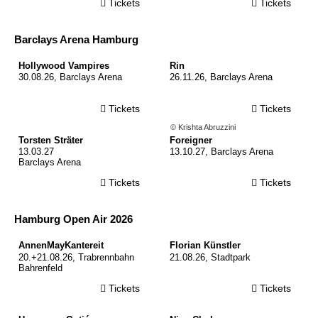
Tickets
Tickets
Barclays Arena Hamburg
© Hollywood Vampires/Aaron Perry
© Justus Schoeler
Hollywood Vampires
Rin
30.08.26, Barclays Arena
26.11.26, Barclays Arena
Tickets
Tickets
© Guido Schröder
© Krishta Abruzzini
Torsten Sträter
Foreigner
13.03.27
13.10.27, Barclays Arena
Barclays Arena
Tickets
Tickets
Hamburg Open Air 2026
© Martin Lamberty
© Ben Wolf
AnnenMayKantereit
Florian Künstler
20.+21.08.26, Trabrennbahn
21.08.26, Stadtpark
Bahrenfeld
Tickets
Tickets
© Easy Eye Studio
© V.Knemeyer compositing A.Rumler