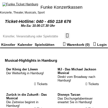
Funke Konzertkassen
Konzerte, Theater, Musicals, Sport
Ticket-Hotline: 040 - 450 118 676
Mo-Sa: 10.00-17.30 Uhr
Künstler
Kalender
Spielstätten
Warenkorb (
0
)
Login
© Matt Holyoak
Westlife
Musical-Highlights in Hamburg
17.11.26
Barclays Arena
© Stage
© Stage Entertainment
Der König der Löwen
MJ - Das Michael Jackson
Tickets
Musical
Der Welterfolg in Hamburg!
Direkt vom Broadway nach
Hamburg!
Tickets
Tickets
© Stage
© Disney/Stage
Zurück in die Zukunft - Das
Disneys Tarzan
Musical
Das Dschungelabenteuer
Die Zeitreise beginnt in
erwartet Sie in Hamburg!
Hamburg!