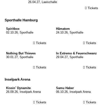
26.04.27, Laeiszhalle
Tickets
Sporthalle Hamburg
© Alex Bernis
© Quelle: Contra Promotion
Spiritbox
Hämatom
02.10.26, Sporthalle
24.10.26, Sporthalle
Tickets
Tickets
© Steve Gullick
© Kai Swillus
Nothing But Thieves
In Extremo & Feuerschwanz
30.01.27, Sporthalle
29.04.27, Sporthalle
Tickets
Tickets
Inselpark Arena
© Holger Fichtner
© Adam Oezdemir
Kissin´ Dynamite
Samu Haber
26.09.26, Inselpark Arena
06.10.26, Inselpark Arena
Tickets
Tickets