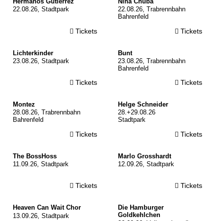
Hermanos Gutiérrez
Nina Chuba
22.08.26, Stadtpark
22.08.26, Trabrennbahn
Bahrenfeld
Tickets
Tickets
© Paul Jakob
© Louis Kortmann
Lichterkinder
Bunt
23.08.26, Stadtpark
23.08.26, Trabrennbahn
Bahrenfeld
Tickets
Tickets
© Kristof Kester Puller
© Helge Schneider
Montez
Helge Schneider
28.08.26, Trabrennbahn
28.+29.08.26
Bahrenfeld
Stadtpark
Tickets
Tickets
© Sebastian Balz
© Julia Tiemann
The BossHoss
Marlo Grosshardt
11.09.26, Stadtpark
12.09.26, Stadtpark
Tickets
Tickets
© G2Baraniak
© Julian Huke Photography
Heaven Can Wait Chor
Die Hamburger
Goldkehlchen
13.09.26, Stadtpark