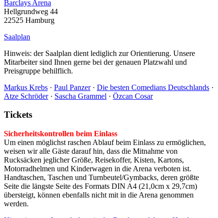
Barclays Arena
Hellgrundweg 44
22525 Hamburg
Saalplan
Hinweis: der Saalplan dient lediglich zur Orientierung. Unsere
Mitarbeiter sind Ihnen gerne bei der genauen Platzwahl und
Preisgruppe behilflich.
Markus Krebs
·
Paul Panzer
·
Die besten Comedians Deutschlands
·
Atze Schröder
·
Sascha Grammel
·
Özcan Cosar
Tickets
Sicherheitskontrollen beim Einlass
Um einen möglichst raschen Ablauf beim Einlass zu ermöglichen,
weisen wir alle Gäste darauf hin, dass die Mitnahme von
Rucksäcken jeglicher Größe, Reisekoffer, Kisten, Kartons,
Motorradhelmen und Kinderwagen in die Arena verboten ist.
Handtaschen, Taschen und Turnbeutel/Gymbacks, deren größte
Seite die längste Seite des Formats DIN A4 (21,0cm x 29,7cm)
übersteigt, können ebenfalls nicht mit in die Arena genommen
werden.