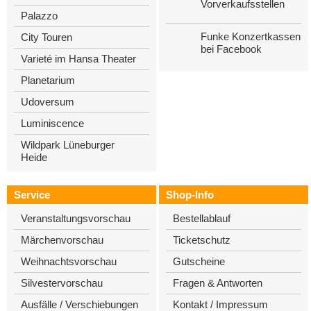
Vorverkaufsstellen
Palazzo
Funke Konzertkassen
City Touren
bei Facebook
Varieté im Hansa Theater
Planetarium
Udoversum
Luminiscence
Wildpark Lüneburger
Heide
Service
Shop-Info
Veranstaltungsvorschau
Bestellablauf
Märchenvorschau
Ticketschutz
Weihnachtsvorschau
Gutscheine
Silvestervorschau
Fragen & Antworten
Ausfälle / Verschiebungen
Kontakt / Impressum