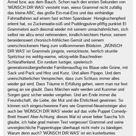
Ärmel bzw. aus dem Bauch. Schon nach den ersten Sekunden von
'WÜNSCH DIR WAS' versteht man, wieso Grammel nicht zufällig
das kleine ABC, das große Ein-mal-Eins und das einhändige
Fahrradfahren auf einem fast echten Spandauer Honigkuchenpferd
erlernt hat, so Zuckerwatte-süß und Puddingpulver-pfiffig punktet El
Grammeloni auch diesmal wieder mit seinem unnachahmlichen, sich
selbst nie allzu ernst nehmendem, kindlich-leichtem Humor, seinem
beneidenswert chronisch-fröhlichen Gemüt und seinem
unerschrockenem Hang zum vollkommenen Blödsinn. „WÜNSCH
DIR WAS' ist Grammels jüngste, verrückteste, herrlich skurrile
Spritztour ins wohlig-warme, witzig-wilde Bauchredner-
Schlaraffenland. Ein rundum lustiger, spielerisch
generationsübergreifender Familienausflug ins Blaue oder Grüne, mit
Sack und Pack und Hinz und Kunz. Und allem Pipapo. Und dem
unerschütterlichen Versprechen, dass zum Schluss immer alles
wieder gut wird. Dass Träume in Erfüllung gehen, wenn man nur fest
genug an sie glaubt. Dass Märchen wahr werden und Kummer und
Sorgen ganz sicher wieder vergehen. Und am Ende immer die
Freundschaft, die Liebe, der Mut und die Ehrlichkeit gewinnen. So
können sich eingeschworene Fans wie Grammel-Neueinsteiger also
auch bei 'WÜNSCH DIR WAS' wieder auf das volle Puppet Comedy-
Brett freuen! Aber Achtung: dieses Mal ist unser lieber Sascha 'Ich
glaube, ich habe grad meinen Text vergessen' Grammel und seine
unvergleichliche Puppentruppe überhaupt nicht mehr zu bändigen.
Warum denn auch? 'WÜNSCH DIR WAS' ist ein kunterbuntes