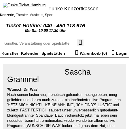
Funke Konzertkassen
Konzerte, Theater, Musicals, Sport
Ticket-Hotline: 040 - 450 118 676
Mo-Sa: 10.00-17.30 Uhr
Künstler
Kalender
Spielstätten
Warenkorb (
0
)
Login
© Sascha Grammel
Sascha
Grammel
'Wünsch Dir Was'
Nach seinen bisher vier, frenetisch gefeierten, hochgelobten, innig
geliebten und darum auch zurecht platinprämierten live-Programmen
'HETZ MICH NICHT!', 'KEINE ANHUNG', 'ICH FIND’S LUSTIG' und
zuletzt 'FAST FERTIG!', zaubert unser unverbesserlich gutgelaunt-
blondgesträhnter Spandauer Bauchrednerstolz jetzt mal eben sein
neuestes, traumhaft-emotionales, wieder wunderbar albernes live-
Programm „WÜNSCH DIR WAS' locker-fluffig aus dem Hut, dem