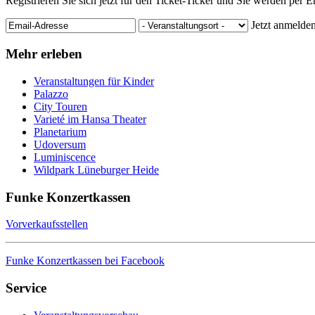
Registrieren Sie sich jetzt für den Ticket-Ticker und Sie werden per 
Jetzt anmelde
Mehr erleben
Veranstaltungen für Kinder
Palazzo
City Touren
Varieté im Hansa Theater
Planetarium
Udoversum
Luminiscence
Wildpark Lüneburger Heide
Funke Konzertkassen
Vorverkaufsstellen
Funke Konzertkassen bei Facebook
Service