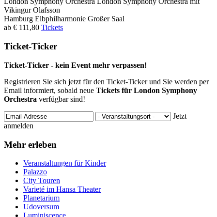
London Symphony Orchestra
London Symphony Orchestra mit
Vikingur Olafsson
Hamburg
Elbphilharmonie Großer Saal
ab € 111,80
Tickets
Ticket-Ticker
Ticket-Ticker - kein Event mehr verpassen!
Registrieren Sie sich jetzt für den Ticket-Ticker und Sie werden per
Email informiert, sobald neue
Tickets für London Symphony
Orchestra
verfügbar sind!
Jetzt
anmelden
Mehr erleben
Veranstaltungen für Kinder
Palazzo
City Touren
Varieté im Hansa Theater
Planetarium
Udoversum
Luminiscence