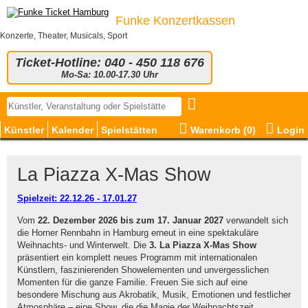
Funke Konzertkassen
Konzerte, Theater, Musicals, Sport
Ticket-Hotline: 040 - 450 118 676
Mo-Sa: 10.00-17.30 Uhr
Künstler
Kalender
Spielstätten
Warenkorb (
0
)
Login
La Piazza X-Mas Show
Spielzeit: 22.12.26 - 17.01.27
Vom
22. Dezember 2026 bis zum 17. Januar 2027
verwandelt sich
die Horner Rennbahn in Hamburg erneut in eine spektakuläre
Weihnachts- und Winterwelt. Die
3. La Piazza X-Mas Show
präsentiert ein komplett neues Programm mit internationalen
Künstlern, faszinierenden Showelementen und unvergesslichen
Momenten für die ganze Familie. Freuen Sie sich auf eine
besondere Mischung aus Akrobatik, Musik, Emotionen und festlicher
Atmosphäre – eine Show, die die Magie der Weihnachtszeit