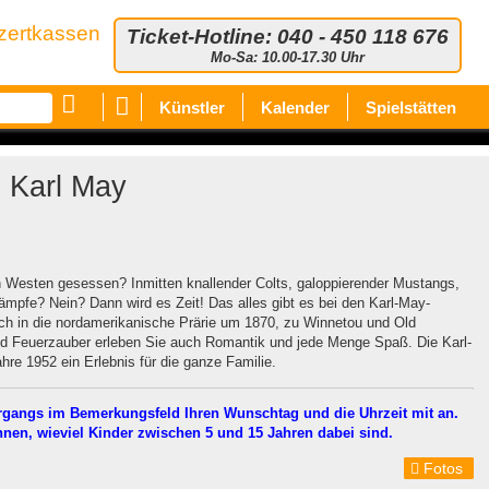
zertkassen
Ticket-Hotline: 040 - 450 118 676
Mo-Sa: 10.00-17.30 Uhr
Künstler
Kalender
Spielstätten
Karl May
 Westen gesessen? Inmitten knallender Colts, galoppierender Mustangs,
mpfe? Nein? Dann wird es Zeit! Das alles gibt es bei den Karl-May-
ch in die nordamerikanische Prärie um 1870, zu Winnetou und Old
d Feuerzauber erleben Sie auch Romantik und jede Menge Spaß. Die Karl-
hre 1952 ein Erlebnis für die ganze Familie.
organgs im Bemerkungsfeld Ihren Wunschtag und die Uhrzeit mit an.
nen, wieviel Kinder zwischen 5 und 15 Jahren dabei sind.
Fotos