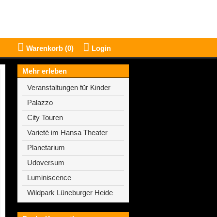
Warenkorb (
0
)
Login
Mehr erleben
Veranstaltungen für Kinder
Palazzo
City Touren
Varieté im Hansa Theater
Planetarium
Udoversum
Luminiscence
Wildpark Lüneburger Heide