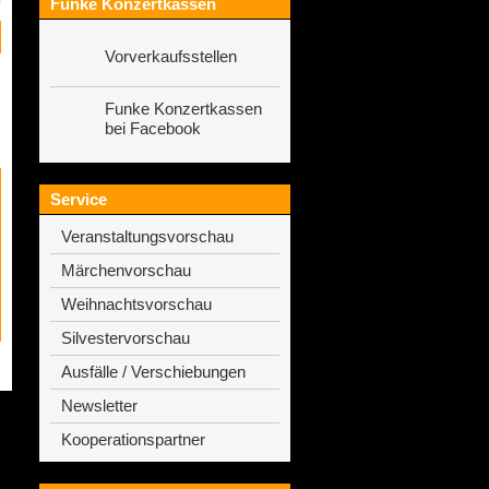
Funke Konzertkassen
Vorverkaufsstellen
Funke Konzertkassen
bei Facebook
Service
Veranstaltungsvorschau
Märchenvorschau
Weihnachtsvorschau
Silvestervorschau
Ausfälle / Verschiebungen
Newsletter
Kooperationspartner