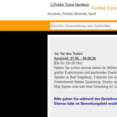
Funke Kon
Konzerte, Theater, Musicals, Sport
© Karl-May-Spiele/Claus Harlandt
'Im Tal des Todes'
Spielzeit: 27.06. - 06.09.26
(
Do-So 15+20 Uhr)
Haben Sie schon einmal mitten im Wilden
großer Explosionen und packender Zweikä
Spielen in Bad Segeberg. Träumen Sie si
Shatterhand! Neben Spannung, Stunts un
May-Spiele sind seit ihrer Gründung im Ja
Bitte geben Sie während des Bestellv
Ebenso bitte im Bemerkungsfeld erwäh