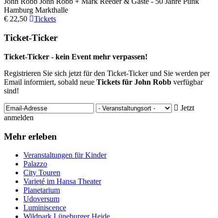
John Robb
John Robb + Mark Reeder & Gäste - 50 Jahre Punk
Hamburg
Markthalle
€ 22,50
Tickets
Ticket-Ticker
Ticket-Ticker - kein Event mehr verpassen!
Registrieren Sie sich jetzt für den Ticket-Ticker und Sie werden per
Email informiert, sobald neue
Tickets für John Robb
verfügbar
sind!
Jetzt
anmelden
Mehr erleben
Veranstaltungen für Kinder
Palazzo
City Touren
Varieté im Hansa Theater
Planetarium
Udoversum
Luminiscence
Wildpark Lüneburger Heide