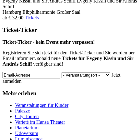
Evgeny Kissin und Sir András Schiff
Evgeny Kissin und Sir András
Schiff
Hamburg
Elbphilharmonie Großer Saal
ab € 32,00
Tickets
Ticket-Ticker
Ticket-Ticker - kein Event mehr verpassen!
Registrieren Sie sich jetzt für den Ticket-Ticker und Sie werden per
Email informiert, sobald neue
Tickets für Evgeny Kissin und Sir
András Schiff
verfügbar sind!
Jetzt
anmelden
Mehr erleben
Veranstaltungen für Kinder
Palazzo
City Touren
Varieté im Hansa Theater
Planetarium
Udoversum
Luminiscence