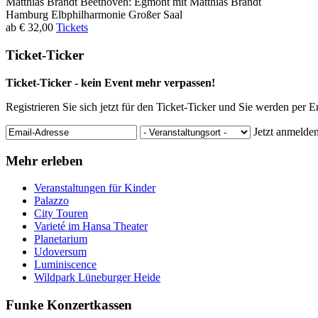
Matthias Brandt
Beethoven: Egmont mit Matthias Brandt
Hamburg
Elbphilharmonie Großer Saal
ab € 32,00
Tickets
Ticket-Ticker
Ticket-Ticker - kein Event mehr verpassen!
Registrieren Sie sich jetzt für den Ticket-Ticker und Sie werden per 
Jetzt anmelde
Mehr erleben
Veranstaltungen für Kinder
Palazzo
City Touren
Varieté im Hansa Theater
Planetarium
Udoversum
Luminiscence
Wildpark Lüneburger Heide
Funke Konzertkassen