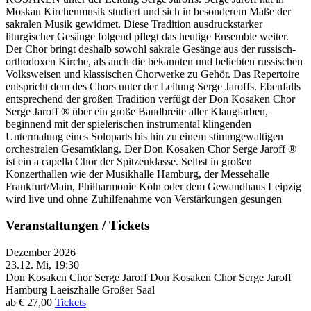
Moskau Kirchenmusik studiert und sich in besonderem Maße der
sakralen Musik gewidmet. Diese Tradition ausdruckstarker
liturgischer Gesänge folgend pflegt das heutige Ensemble weiter.
Der Chor bringt deshalb sowohl sakrale Gesänge aus der russisch-
orthodoxen Kirche, als auch die bekannten und beliebten russischen
Volksweisen und klassischen Chorwerke zu Gehör. Das Repertoire
entspricht dem des Chors unter der Leitung Serge Jaroffs. Ebenfalls
entsprechend der großen Tradition verfügt der Don Kosaken Chor
Serge Jaroff ® über ein große Bandbreite aller Klangfarben,
beginnend mit der spielerischen instrumental klingenden
Untermalung eines Soloparts bis hin zu einem stimmgewaltigen
orchestralen Gesamtklang. Der Don Kosaken Chor Serge Jaroff ®
ist ein a capella Chor der Spitzenklasse. Selbst in großen
Konzerthallen wie der Musikhalle Hamburg, der Messehalle
Frankfurt/Main, Philharmonie Köln oder dem Gewandhaus Leipzig
wird live und ohne Zuhilfenahme von Verstärkungen gesungen
Veranstaltungen / Tickets
Dezember 2026
23.12.
Mi, 19:30
Don Kosaken Chor Serge Jaroff
Don Kosaken Chor Serge Jaroff
Hamburg
Laeiszhalle Großer Saal
ab € 27,00
Tickets