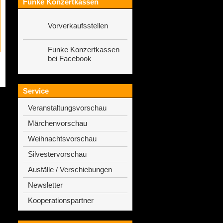
Funke Konzertkassen
Vorverkaufsstellen
Funke Konzertkassen
bei Facebook
Service
Veranstaltungsvorschau
Märchenvorschau
Weihnachtsvorschau
Silvestervorschau
Ausfälle / Verschiebungen
Newsletter
Kooperationspartner