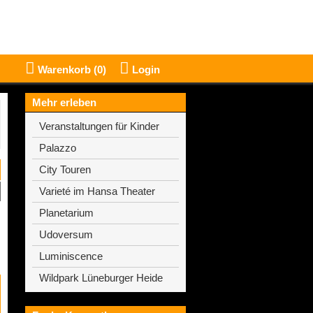
Warenkorb (
0
)
Login
Mehr erleben
Veranstaltungen für Kinder
Palazzo
City Touren
Varieté im Hansa Theater
Planetarium
Udoversum
Luminiscence
Wildpark Lüneburger Heide