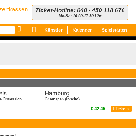
zertkassen
Ticket-Hotline: 040 - 450 118 676
Mo-Sa: 10.00-17.30 Uhr
Künstler
Kalender
Spielstätten
els
Hamburg
he Obsession
Gruenspan (Interim)
€ 42,45
Tickets
rpassen!