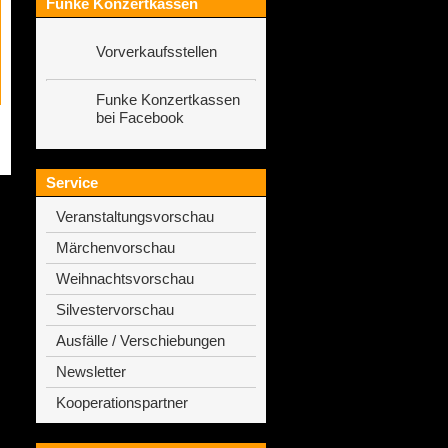
Funke Konzertkassen
Vorverkaufsstellen
Funke Konzertkassen
bei Facebook
Service
Veranstaltungsvorschau
Märchenvorschau
Weihnachtsvorschau
Silvestervorschau
Ausfälle / Verschiebungen
Newsletter
Kooperationspartner