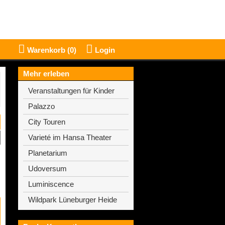
Warenkorb (
0
)
Login
Mehr erleben
Veranstaltungen für Kinder
Palazzo
City Touren
Varieté im Hansa Theater
Planetarium
Udoversum
Luminiscence
Wildpark Lüneburger Heide