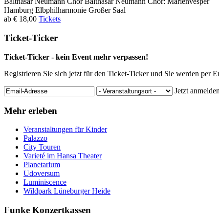
Balthasar Neumann Chor
Balthasar Neumann Chor: Marienvesper
Hamburg
Elbphilharmonie Großer Saal
ab € 18,00
Tickets
Ticket-Ticker
Ticket-Ticker - kein Event mehr verpassen!
Registrieren Sie sich jetzt für den Ticket-Ticker und Sie werden per 
Jetzt anmelde
Mehr erleben
Veranstaltungen für Kinder
Palazzo
City Touren
Varieté im Hansa Theater
Planetarium
Udoversum
Luminiscence
Wildpark Lüneburger Heide
Funke Konzertkassen