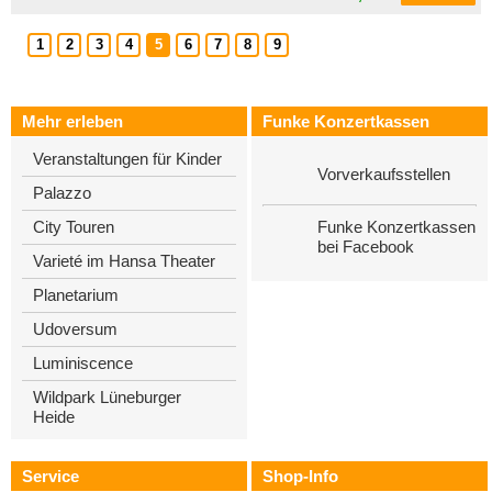
1
2
3
4
5
6
7
8
9
Mehr erleben
Funke Konzertkassen
Veranstaltungen für Kinder
Vorverkaufsstellen
Palazzo
Funke Konzertkassen
City Touren
bei Facebook
Varieté im Hansa Theater
Planetarium
Udoversum
Luminiscence
Wildpark Lüneburger
Heide
Service
Shop-Info