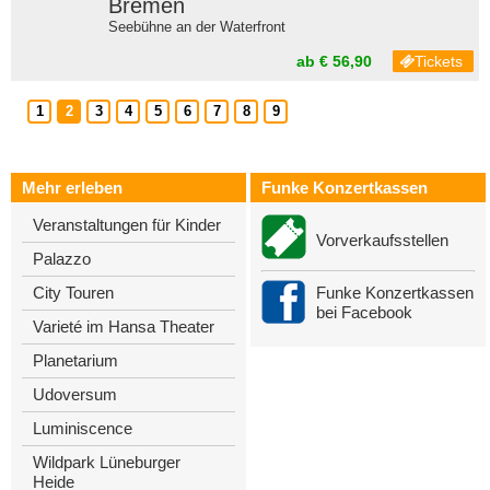
Bremen
Seebühne an der Waterfront
ab € 56,90
Tickets
1
2
3
4
5
6
7
8
9
Mehr erleben
Funke Konzertkassen
Veranstaltungen für Kinder
Vorverkaufsstellen
Palazzo
Funke Konzertkassen
City Touren
bei Facebook
Varieté im Hansa Theater
Planetarium
Udoversum
Luminiscence
Wildpark Lüneburger
Heide