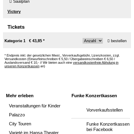
Saalplan
Victory
Tickets
Kategorie 1 € 43,85 *
bestellen
* Endpreis inkl. der gesetzlichen Mwst., Vorverkaufsgebühr, Lizenzkosten, zzgl.
Versandkosten (Einwurfeinschreiben € 5,50 / Übergabeeinschreiben € 6,50 /
Auslandsversand € 10,- // Wir bieten auch eine
versandkostenfreie Abholung in
unseren Konzertkassen
an)
Mehr erleben
Funke Konzertkassen
Veranstaltungen für Kinder
Vorverkaufsstellen
Palazzo
City Touren
Funke Konzertkassen
bei Facebook
Varieté im Hansa Theater