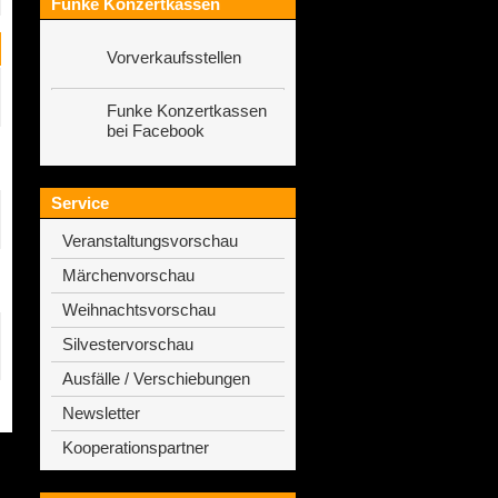
Funke Konzertkassen
Vorverkaufsstellen
Funke Konzertkassen
bei Facebook
Service
Veranstaltungsvorschau
Märchenvorschau
Weihnachtsvorschau
Silvestervorschau
Ausfälle / Verschiebungen
Newsletter
Kooperationspartner