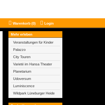
Warenkorb (
0
)
Login
Mehr erleben
Veranstaltungen für Kinder
Palazzo
City Touren
Varieté im Hansa Theater
Planetarium
Udoversum
Luminiscence
Wildpark Lüneburger Heide