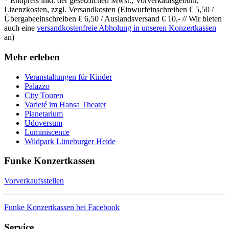
* Endpreis inkl. der gesetzlichen Mwst., Vorverkaufsgebühr,
Lizenzkosten, zzgl. Versandkosten (Einwurfeinschreiben € 5,50 /
Übergabeeinschreiben € 6,50 / Auslandsversand € 10,- // Wir bieten
auch eine
versandkostenfreie Abholung in unseren Konzertkassen
an)
Mehr erleben
Veranstaltungen für Kinder
Palazzo
City Touren
Varieté im Hansa Theater
Planetarium
Udoversum
Luminiscence
Wildpark Lüneburger Heide
Funke Konzertkassen
Vorverkaufsstellen
Funke Konzertkassen bei Facebook
Service