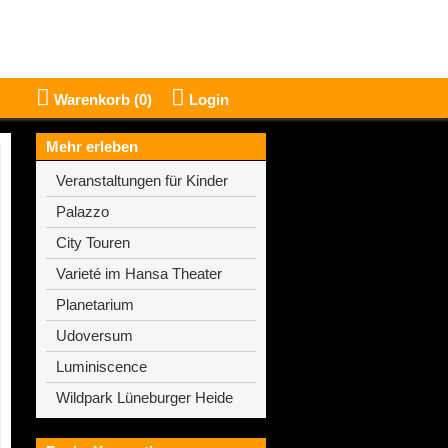
Warenkorb (
0
)
Login
Mehr erleben
Veranstaltungen für Kinder
Palazzo
City Touren
Varieté im Hansa Theater
Planetarium
Udoversum
Luminiscence
Wildpark Lüneburger Heide