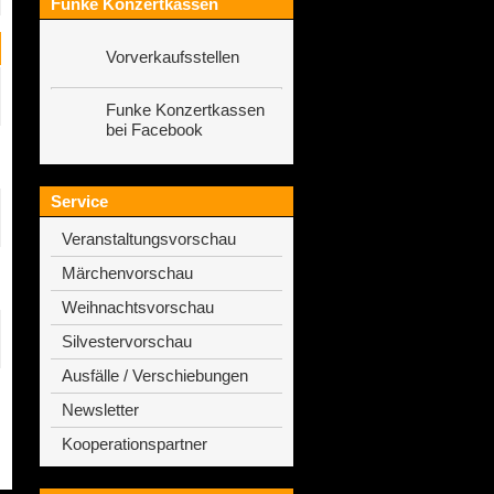
Funke Konzertkassen
Vorverkaufsstellen
Funke Konzertkassen
bei Facebook
Service
Veranstaltungsvorschau
Märchenvorschau
Weihnachtsvorschau
Silvestervorschau
Ausfälle / Verschiebungen
Newsletter
Kooperationspartner