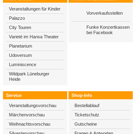
Veranstaltungen für Kinder
Vorverkaufsstellen
Palazzo
Funke Konzertkassen
City Touren
bei Facebook
Varieté im Hansa Theater
Planetarium
Udoversum
Luminiscence
Wildpark Lüneburger
Heide
Service
Shop-Info
Veranstaltungsvorschau
Bestellablauf
Märchenvorschau
Ticketschutz
Weihnachtsvorschau
Gutscheine
Silvestervorschau
Fragen & Antworten