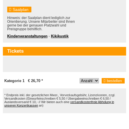
Saalplan
Hinweis: der Saalplan dient lediglich zur
Orientierung. Unsere Mitarbeiter sind Ihnen
gerne bei der genauen Platzwahl und
Preisgruppe behilflich.
Kinderveranstaltungen
·
Kikikustik
Tickets
Kategorie 1 € 26,70 *
bestellen
* Endpreis inkl. der gesetzlichen Mwst., Vorverkaufsgebühr, Lizenzkosten, zzgl.
Versandkosten (Einwurfeinschreiben € 5,50 / Übergabeeinschreiben € 6,50 /
Auslandsversand € 10,- // Wir bieten auch eine
versandkostenfreie Abholung in
unseren Konzertkassen
an)