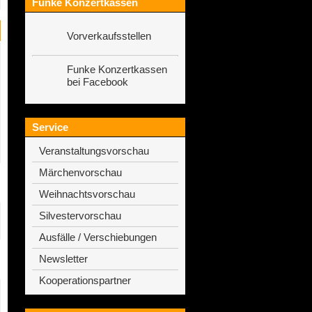
Funke Konzertkassen
Vorverkaufsstellen
Funke Konzertkassen
bei Facebook
Service
Veranstaltungsvorschau
Märchenvorschau
Weihnachtsvorschau
Silvestervorschau
Ausfälle / Verschiebungen
Newsletter
Kooperationspartner