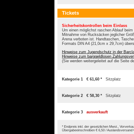
Tickets
Sicherheitskontrollen beim Einlass
Um einen möglichst raschen Ablauf beim E
Mitnahme von Rucksäcken jeglicher Größe
Arena verboten ist. Handtaschen, Tasche
Formats DIN A4 (21,0cm x 29,7cm) überst
Hinweise zum Jugendschutz in der Barc
Hinweise zum barggeldlosen Zahlungsverk
(Sie werden weitergeleitet auf die Seite d
Kategorie 1 € 61,60 *
Sitzplatz
Kategorie 2 € 58,30 *
Sitzplatz
Kategorie 3
ausverkauft
* Endpreis inkl. der gesetzlichen Mwst., Vorverk
Übergabeeinschreiben € 6,50 / Auslandsversand € 