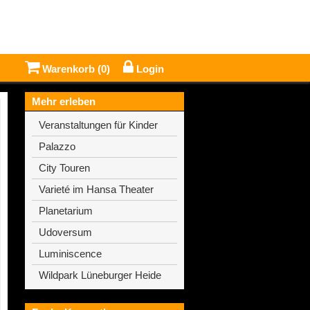
Warenkorb (
0
)
Login
Mehr erleben
Veranstaltungen für Kinder
Palazzo
City Touren
Varieté im Hansa Theater
Planetarium
Udoversum
Luminiscence
Wildpark Lüneburger Heide