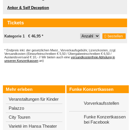
Ankor & Self Deception
Tickets
Kategorie 1 € 46,95 *
bestellen
* Endpreis inkl. der gesetzlichen Mwst., Vorverkaufsgebühr, Lizenzkosten, zzgl.
Versandkosten (Einwurfeinschreiben € 5,50 / Übergabeeinschreiben € 6,50 /
Auslandsversand € 10,- // Wir bieten auch eine
versandkostenfreie Abholung in
unseren Konzertkassen
an)
Mehr erleben
Funke Konzertkassen
Veranstaltungen für Kinder
Vorverkaufsstellen
Palazzo
Funke Konzertkassen
City Touren
bei Facebook
Varieté im Hansa Theater