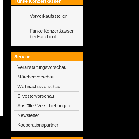
Funke Konzertkassen
Vorverkaufsstellen
Funke Konzertkassen
bei Facebook
Service
Veranstaltungsvorschau
Märchenvorschau
Weihnachtsvorschau
Silvestervorschau
Ausfälle / Verschiebungen
Newsletter
Kooperationspartner