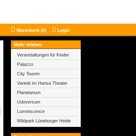
Warenkorb (
0
)
Login
Mehr erleben
Veranstaltungen für Kinder
Palazzo
City Touren
Varieté im Hansa Theater
Planetarium
Udoversum
Luminiscence
Wildpark Lüneburger Heide