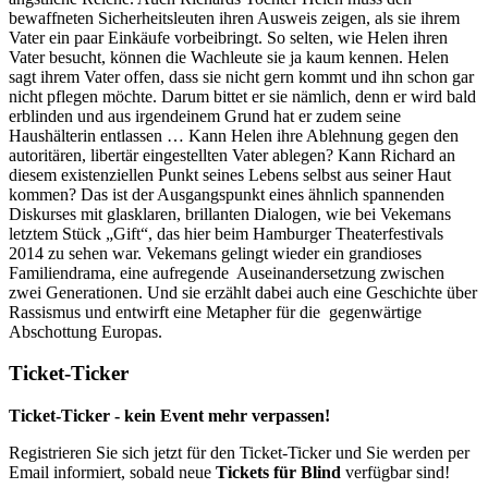
bewaffneten Sicherheitsleuten ihren Ausweis zeigen, als sie ihrem
Vater ein paar Einkäufe vorbeibringt. So selten, wie Helen ihren
Vater besucht, können die Wachleute sie ja kaum kennen. Helen
sagt ihrem Vater offen, dass sie nicht gern kommt und ihn schon gar
nicht pflegen möchte. Darum bittet er sie nämlich, denn er wird bald
erblinden und aus irgendeinem Grund hat er zudem seine
Haushälterin entlassen … Kann Helen ihre Ablehnung gegen den
autoritären, libertär eingestellten Vater ablegen? Kann Richard an
diesem existenziellen Punkt seines Lebens selbst aus seiner Haut
kommen? Das ist der Ausgangspunkt eines ähnlich spannenden
Diskurses mit glasklaren, brillanten Dialogen, wie bei Vekemans
letztem Stück „Gift“, das hier beim Hamburger Theaterfestivals
2014 zu sehen war. Vekemans gelingt wieder ein grandioses
Familiendrama, eine aufregende Auseinandersetzung zwischen
zwei Generationen. Und sie erzählt dabei auch eine Geschichte über
Rassismus und entwirft eine Metapher für die gegenwärtige
Abschottung Europas.
Ticket-Ticker
Ticket-Ticker - kein Event mehr verpassen!
Registrieren Sie sich jetzt für den Ticket-Ticker und Sie werden per
Email informiert, sobald neue
Tickets für Blind
verfügbar sind!