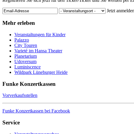
Registrieren Sie sich jetzt für den Ticket-Ticker und Sie werden per 
Jetzt anmelde
Mehr erleben
Veranstaltungen für Kinder
Palazzo
City Touren
Varieté im Hansa Theater
Planetarium
Udoversum
Luminiscence
Wildpark Lüneburger Heide
Funke Konzertkassen
Vorverkaufsstellen
Funke Konzertkassen bei Facebook
Service